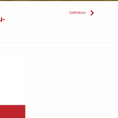
Définition
u-