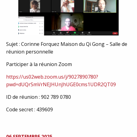
Sujet : Corinne Forquez Maison du Qi Gong – Salle de
réunion personnelle
Participer à la réunion Zoom
https://us02web.zoom.us/j/9027890780?
pwd=dUQrSmVrNEJHUnJhUGE0cms1UDR2QT09
ID de réunion : 902 789 0780
Code secret : 439609
06 SEPTEMBRE 2025