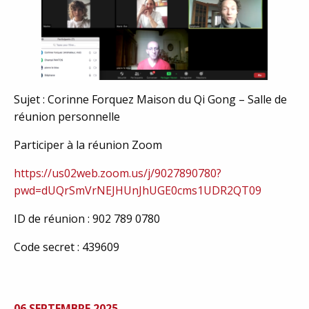
Sujet : Corinne Forquez Maison du Qi Gong – Salle de
réunion personnelle
Participer à la réunion Zoom
https://us02web.zoom.us/j/9027890780?
pwd=dUQrSmVrNEJHUnJhUGE0cms1UDR2QT09
ID de réunion : 902 789 0780
Code secret : 439609
06 SEPTEMBRE 2025