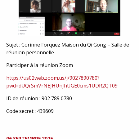
Sujet : Corinne Forquez Maison du Qi Gong – Salle de
réunion personnelle
Participer à la réunion Zoom
https://us02web.zoom.us/j/9027890780?
pwd=dUQrSmVrNEJHUnJhUGE0cms1UDR2QT09
ID de réunion : 902 789 0780
Code secret : 439609
06 SEPTEMBRE 2025