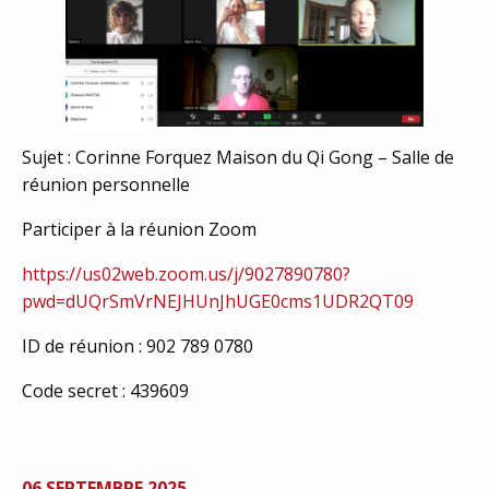
Sujet : Corinne Forquez Maison du Qi Gong – Salle de
réunion personnelle
Participer à la réunion Zoom
https://us02web.zoom.us/j/9027890780?
pwd=dUQrSmVrNEJHUnJhUGE0cms1UDR2QT09
ID de réunion : 902 789 0780
Code secret : 439609
06 SEPTEMBRE 2025