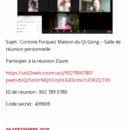
Sujet : Corinne Forquez Maison du Qi Gong – Salle de
réunion personnelle
Participer à la réunion Zoom
https://us02web.zoom.us/j/9027890780?
pwd=dUQrSmVrNEJHUnJhUGE0cms1UDR2QT09
ID de réunion : 902 789 0780
Code secret : 439609
06 SEPTEMBRE 2025