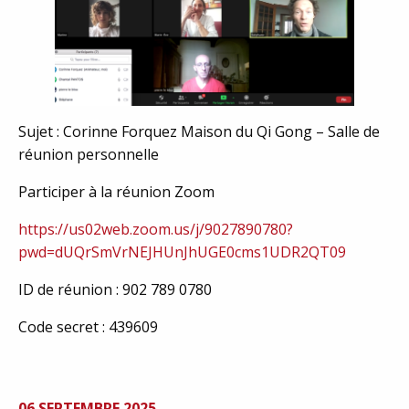
Sujet : Corinne Forquez Maison du Qi Gong – Salle de
réunion personnelle
Participer à la réunion Zoom
https://us02web.zoom.us/j/9027890780?
pwd=dUQrSmVrNEJHUnJhUGE0cms1UDR2QT09
ID de réunion : 902 789 0780
Code secret : 439609
06 SEPTEMBRE 2025