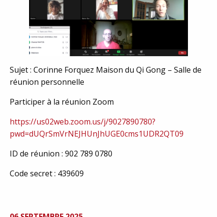
Sujet : Corinne Forquez Maison du Qi Gong – Salle de
réunion personnelle
Participer à la réunion Zoom
https://us02web.zoom.us/j/9027890780?
pwd=dUQrSmVrNEJHUnJhUGE0cms1UDR2QT09
ID de réunion : 902 789 0780
Code secret : 439609
06 SEPTEMBRE 2025