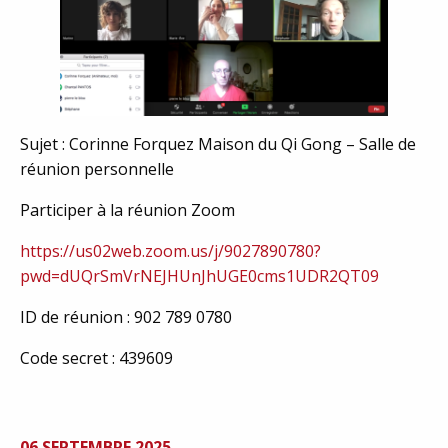
Sujet : Corinne Forquez Maison du Qi Gong – Salle de
réunion personnelle
Participer à la réunion Zoom
https://us02web.zoom.us/j/9027890780?
pwd=dUQrSmVrNEJHUnJhUGE0cms1UDR2QT09
ID de réunion : 902 789 0780
Code secret : 439609
06 SEPTEMBRE 2025