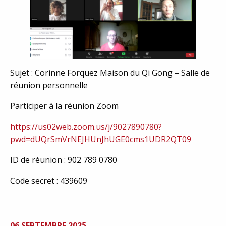
Sujet : Corinne Forquez Maison du Qi Gong – Salle de
réunion personnelle
Participer à la réunion Zoom
https://us02web.zoom.us/j/9027890780?
pwd=dUQrSmVrNEJHUnJhUGE0cms1UDR2QT09
ID de réunion : 902 789 0780
Code secret : 439609
06 SEPTEMBRE 2025