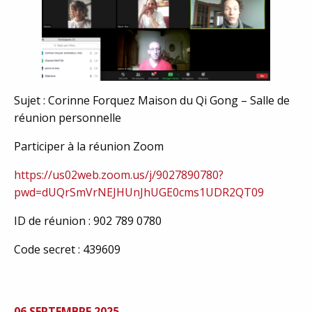
Sujet : Corinne Forquez Maison du Qi Gong – Salle de
réunion personnelle
Participer à la réunion Zoom
https://us02web.zoom.us/j/9027890780?
pwd=dUQrSmVrNEJHUnJhUGE0cms1UDR2QT09
ID de réunion : 902 789 0780
Code secret : 439609
06 SEPTEMBRE 2025