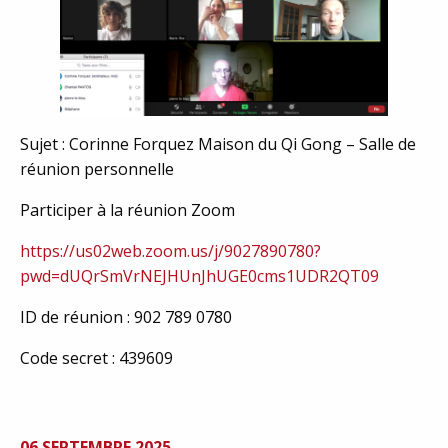
Sujet : Corinne Forquez Maison du Qi Gong – Salle de
réunion personnelle
Participer à la réunion Zoom
https://us02web.zoom.us/j/9027890780?
pwd=dUQrSmVrNEJHUnJhUGE0cms1UDR2QT09
ID de réunion : 902 789 0780
Code secret : 439609
06 SEPTEMBRE 2025